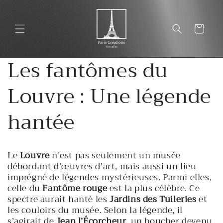
et
passer
au
Panier
contenu
Les fantômes du
Louvre : Une légende
hantée
Le
Louvre
n’est pas seulement un musée
débordant d’œuvres d’art, mais aussi un lieu
imprégné de légendes mystérieuses. Parmi elles,
celle du
Fantôme rouge
est la plus célèbre. Ce
spectre aurait hanté les
Jardins des Tuileries
et
les couloirs du musée. Selon la légende, il
s’agirait de
Jean l’Écorcheur
, un boucher devenu