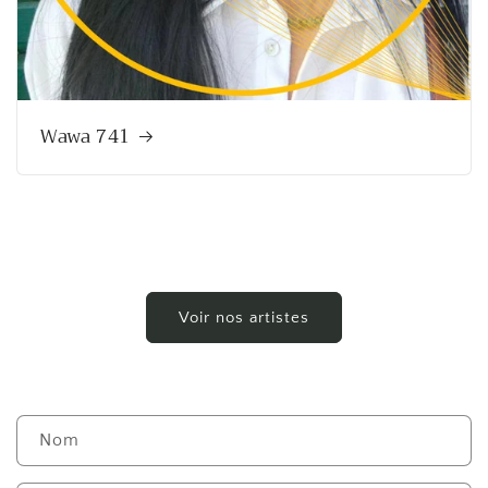
Wawa 741
Voir nos artistes
F
Nom
o
r