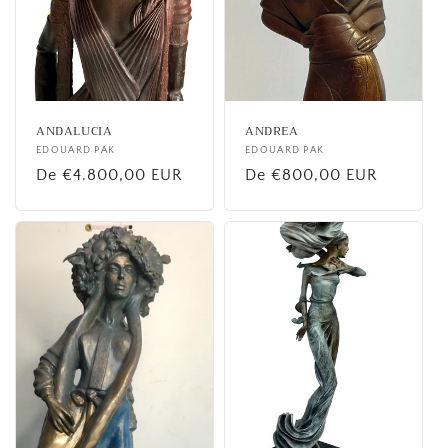
ANDALUCIA
ANDREA
Fournisseur :
EDOUARD PAK
Fournisseur :
EDOUARD PAK
Prix
De €4.800,00 EUR
Prix
De €800,00 EUR
habituel
habituel