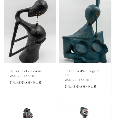
De peine et de cœur
Le temps d'un regard
bleu
Fournisseur :
MAXENCE LANDON
Fournisseur :
MAXENCE LANDON
Prix
€6.800,00 EUR
Prix
€8.300,00 EUR
habituel
habituel