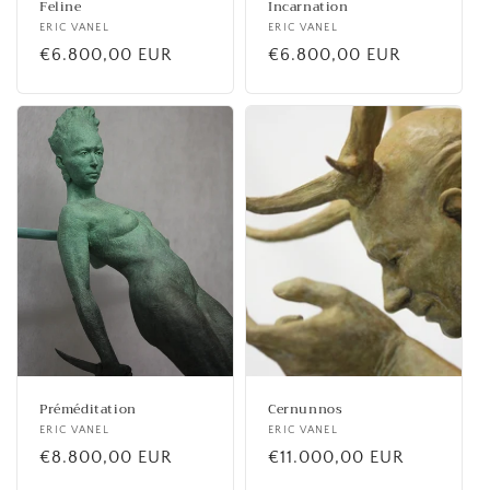
Feline
Incarnation
Fournisseur :
ERIC VANEL
Fournisseur :
ERIC VANEL
Prix
€6.800,00 EUR
Prix
€6.800,00 EUR
habituel
habituel
Préméditation
Cernunnos
Fournisseur :
ERIC VANEL
Fournisseur :
ERIC VANEL
Prix
€8.800,00 EUR
Prix
€11.000,00 EUR
habituel
habituel