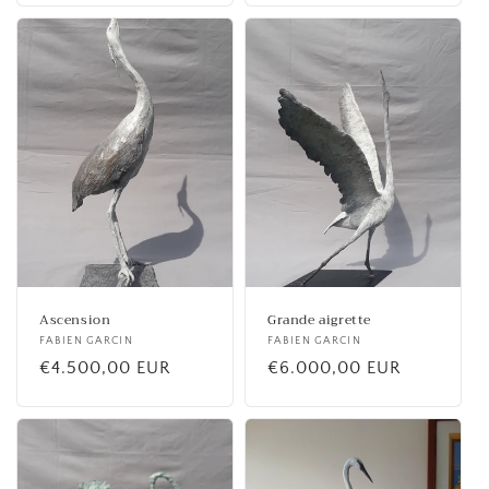
Ascension
Grande aigrette
Fournisseur :
FABIEN GARCIN
Fournisseur :
FABIEN GARCIN
Prix
€4.500,00 EUR
Prix
€6.000,00 EUR
habituel
habituel