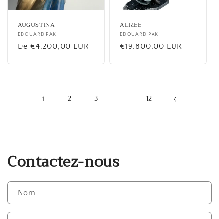
AUGUSTINA
ALIZEE
Fournisseur :
EDOUARD PAK
Fournisseur :
EDOUARD PAK
Prix
De €4.200,00 EUR
Prix
€19.800,00 EUR
habituel
habituel
1
2
3
…
12
Contactez-nous
Nom