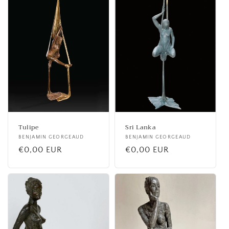
Tulipe
Sri Lanka
Fournisseur :
BENJAMIN GEORGEAUD
Fournisseur :
BENJAMIN GEORGEAUD
Prix
€0,00 EUR
Prix
€0,00 EUR
habituel
habituel