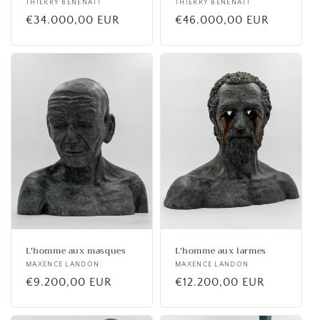
Fournisseur :
THIERRY BENENATI
Fournisseur :
THIERRY BENENATI
Prix
€34.000,00 EUR
Prix
€46.000,00 EUR
habituel
habituel
L'homme aux masques
L'homme aux larmes
Fournisseur :
MAXENCE LANDON
Fournisseur :
MAXENCE LANDON
Prix
€9.200,00 EUR
Prix
€12.200,00 EUR
habituel
habituel