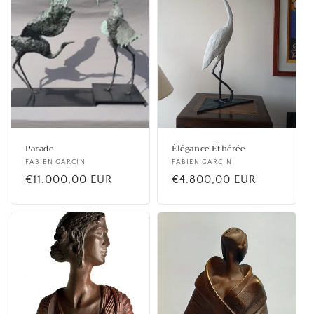
Parade
Élégance Éthérée
Fournisseur :
FABIEN GARCIN
Fournisseur :
FABIEN GARCIN
Prix
€11.000,00 EUR
Prix
€4.800,00 EUR
habituel
habituel