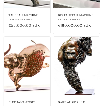
o
n
TAUREAU-MACHINE
BIG TAUREAU-MACHINE
:
Fournisseur :
THIERRY BENENATI
Fournisseur :
THIERRY BENENATI
Prix
€58.000,00 EUR
Prix
€180.000,00 EUR
habituel
habituel
ELEPHANT-ROSES
GARE AU GORILLE