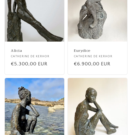
Alicia
Eurydice
Fournisseur :
CATHERINE DE KERHOR
Fournisseur :
CATHERINE DE KERHOR
Prix
€5.300,00 EUR
Prix
€6.900,00 EUR
habituel
habituel