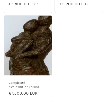
Prix
€4.800,00 EUR
Prix
€5.200,00 EUR
habituel
habituel
Complicité
Fournisseur :
CATHERINE DE KERHOR
Prix
€7.600,00 EUR
habituel