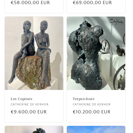
Prix
€58.000,00 EUR
Prix
€69.000,00 EUR
habituel
habituel
Les Copines
Terpsichore
Fournisseur :
CATHERINE DE KERHOR
Fournisseur :
CATHERINE DE KERHOR
Prix
€9.600,00 EUR
Prix
€10.200,00 EUR
habituel
habituel