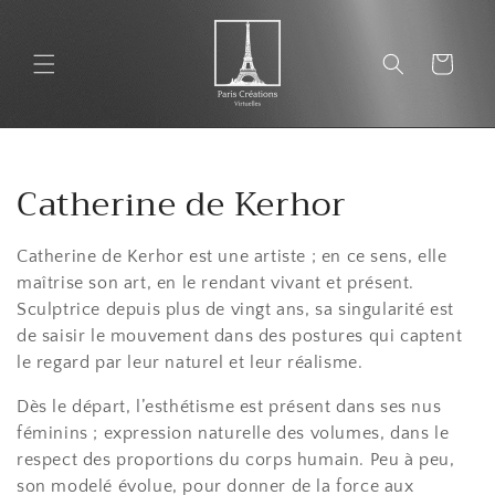
et
passer
au
Panier
contenu
C
Catherine de Kerhor
o
Catherine de Kerhor est une artiste ; en ce sens, elle
l
maîtrise son art, en le rendant vivant et présent.
Sculptrice depuis plus de vingt ans, sa singularité est
l
de saisir le mouvement dans des postures qui captent
e
le regard par leur naturel et leur réalisme.
c
Dès le départ, l’esthétisme est présent dans ses nus
féminins ; expression naturelle des volumes, dans le
t
respect des proportions du corps humain. Peu à peu,
son modelé évolue, pour donner de la force aux