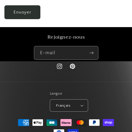
Envoyer
Rejoignez-nous
E-mail
https://www.instagram.com/paris_creat
Pinterest
Langue
Français
Moyens
de