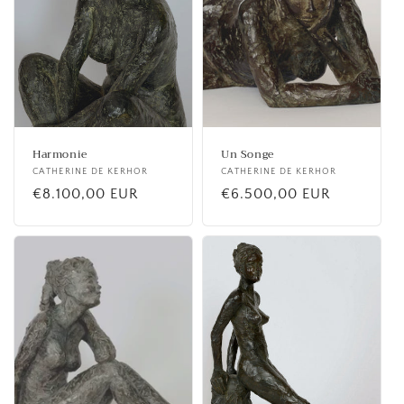
Harmonie
Un Songe
Fournisseur :
CATHERINE DE KERHOR
Fournisseur :
CATHERINE DE KERHOR
Prix
€8.100,00 EUR
Prix
€6.500,00 EUR
habituel
habituel