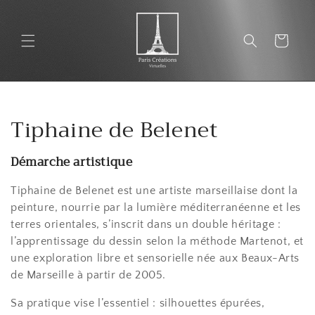
et
passer
au
Panier
contenu
C
Tiphaine de Belenet
o
Démarche artistique
l
Tiphaine de Belenet est une artiste marseillaise dont la
l
peinture, nourrie par la lumière méditerranéenne et les
terres orientales, s’inscrit dans un double héritage :
e
l’apprentissage du dessin selon la méthode Martenot, et
c
une exploration libre et sensorielle née aux Beaux-Arts
de Marseille à partir de 2005.
t
Sa pratique vise l’essentiel : silhouettes épurées,