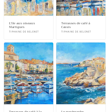
L'île aux oiseaux
Terrasses de café à
Martigues
Cassis
Fournisseur :
TIPHAINE DE BELENET
Fournisseur :
TIPHAINE DE BELENET
Terrasses de café à la
Le marégraphe