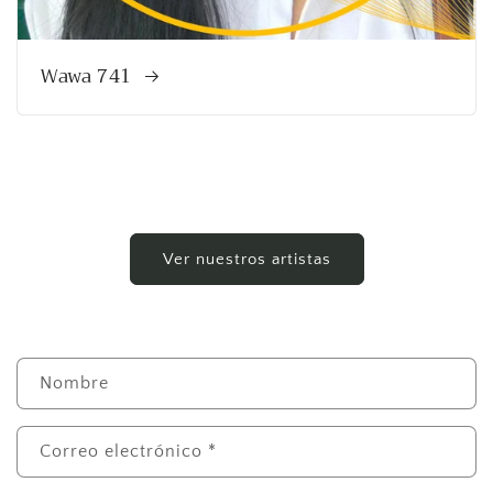
Wawa 741
Ver nuestros artistas
F
Nombre
o
r
m
Correo electrónico
*
u