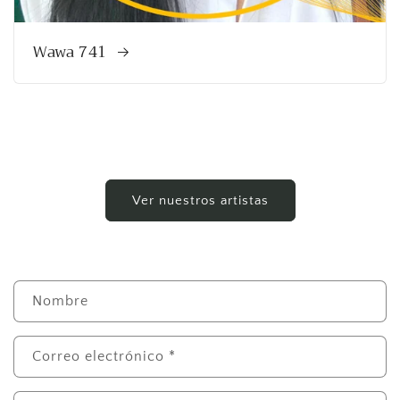
Wawa 741
Ver nuestros artistas
F
Nombre
o
r
m
Correo electrónico
*
u