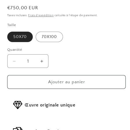
Prix
€750,00 EUR
habituel
Taxes incluses.
Frais d'expédition
calculés à l'étape de paiement.
Taille
50X70
70X100
Quantité
Réduire
Augmenter
la
la
quantité
quantité
de
de
Ajouter au panier
Le
Le
Salon
Salon
des
des
Œuvre originale unique
Vents
Vents