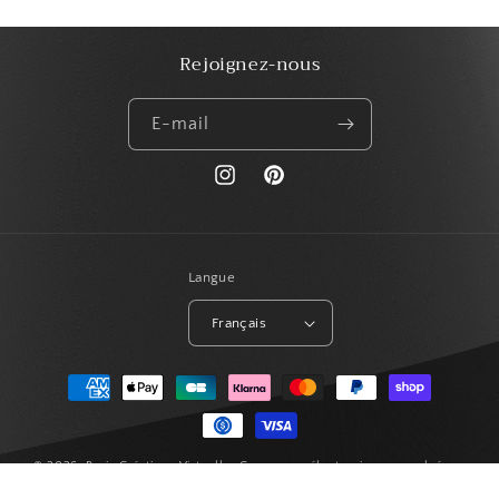
Rejoignez-nous
E-mail
https://www.instagram.com/paris_creat
Pinterest
Langue
Français
Moyens
de
paiement
© 2026,
Paris Créations Virtuelles
Commerce électronique propulsé par
Shopify
Politique de remboursement
Politique de confidentialité