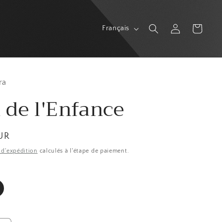
L
Connexion
Panier
Français
a
n
g
u
ra
 de l'Enfance
e
UR
s d'expédition
calculés à l'étape de paiement.