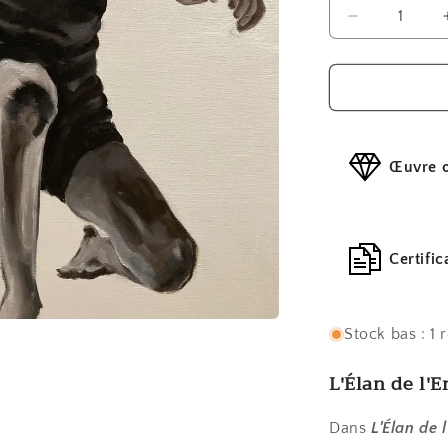
Réduire
la
quantité
de
L&#39;Élan
de
l&#39;Enfa
Œuvre o
Certific
Stock bas : 1 
L'Élan de l'E
Dans
L'Élan de 