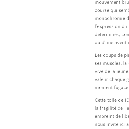
mouvement brut 
course qui sembl
monochromie de 
l’expression du 
déterminés, comm
ou d’une aventur
Les coups de pi
ses muscles, la 
vive de la jeune
valeur chaque g
moment fugace 
Cette toile de 1
la fragilité de
empreint de lib
nous invite ici 