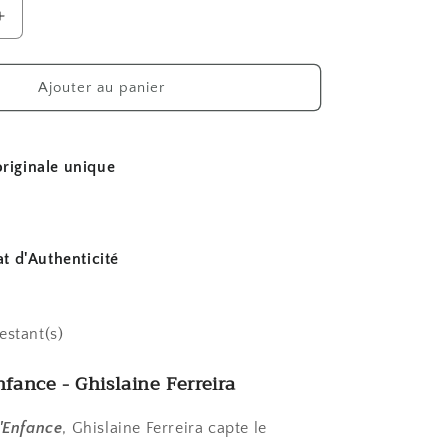
Augmenter
la
quantité
de
Ajouter au panier
L&#39;Élan
de
nce
l&#39;Enfance
riginale unique
at d'Authenticité
restant(s)
nfance - Ghislaine Ferreira
l'Enfance
, Ghislaine Ferreira capte le