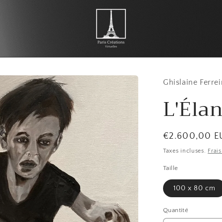
Ghislaine Ferrei
L'Élan
Prix
€2.600,00 E
habituel
Taxes incluses.
Frai
Taille
100 x 80 cm
Quantité