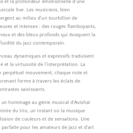
nte et la profondeur émotionnelle d'une
icale live. Les musiciens, bien
mergent au milieu d'un tourbillon de
euses et intenses : des rouges flamboyants,
neux et des bleus profonds qui évoquent la
fluidité du jazz contemporain.
nceau dynamiques et expressifs traduisent
é et la virtuosité de l’interprétation. La
n perpétuel mouvement, chaque note et
renant forme à travers les éclats de
ontrastes saisissants.
t un hommage au génie musical d’Avishaï
himie du trio, un instant où la musique
losion de couleurs et de sensations. Une
, parfaite pour les amateurs de jazz et d'art