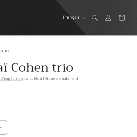
L
Connexion
Panier
Français
a
n
g
u
roun
aï Cohen trio
e
s d'expédition
calculés à l'étape de paiement.
Augmenter
la