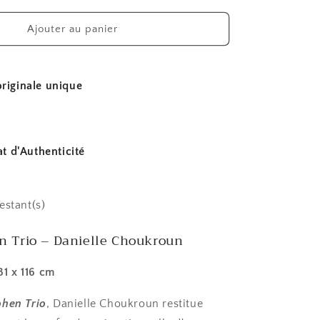
quantité
de
Ajouter au panier
Avishaï
Cohen
trio
riginale unique
at d'Authenticité
restant(s)
n Trio – Danielle Choukroun
81 x 116 cm
ohen Trio
, Danielle Choukroun restitue