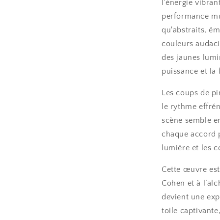
l'énergie vibra
performance mus
qu'abstraits, é
couleurs audaci
des jaunes lumi
puissance et la 
Les coups de pi
le rythme effrén
scène semble e
chaque accord p
lumière et les c
Cette œuvre es
Cohen et à l’alc
devient une exp
toile captivante