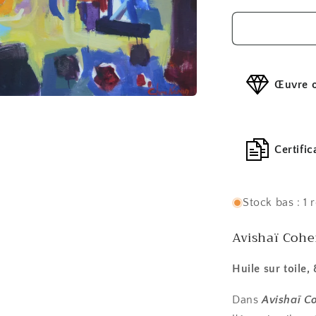
quantité
de
Avishaï
Cohen
trio
Œuvre o
Certific
Stock bas : 1 
Avishaï Cohe
Huile sur toile, 
Dans
Avishaï C