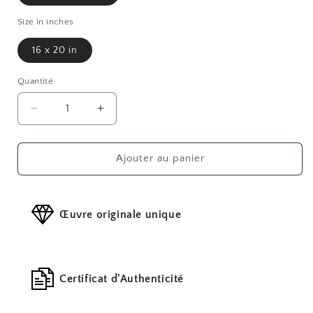
Size in inches
16 x 20 in
Quantité
Réduire
Augmenter
la
la
quantité
quantité
de
de
Ajouter au panier
En
En
attendant
attendant
le
le
Œuvre originale unique
cours
cours
Certificat d'Authenticité