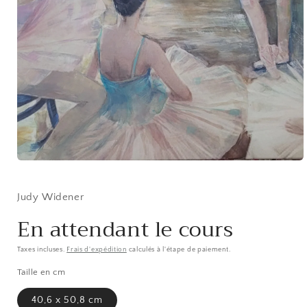
Ouvrir
le
média
1
Judy Widener
dans
une
En attendant le cours
fenêtre
modale
Taxes incluses.
Frais d'expédition
calculés à l'étape de paiement.
Taille en cm
40,6 x 50,8 cm