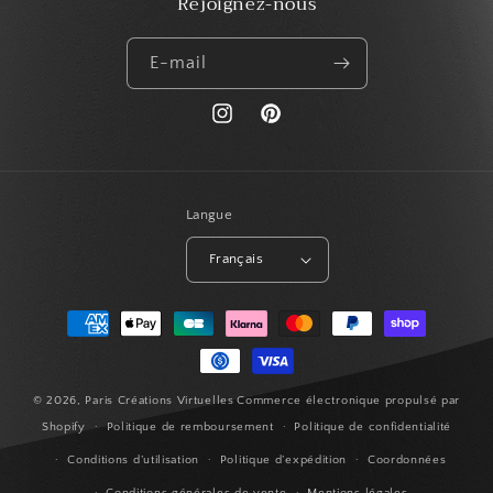
Rejoignez-nous
E-mail
https://www.instagram.com/paris_creat
Pinterest
Langue
Français
Moyens
de
paiement
© 2026,
Paris Créations Virtuelles
Commerce électronique propulsé par
Shopify
Politique de remboursement
Politique de confidentialité
Conditions d’utilisation
Politique d’expédition
Coordonnées
Conditions générales de vente
Mentions légales