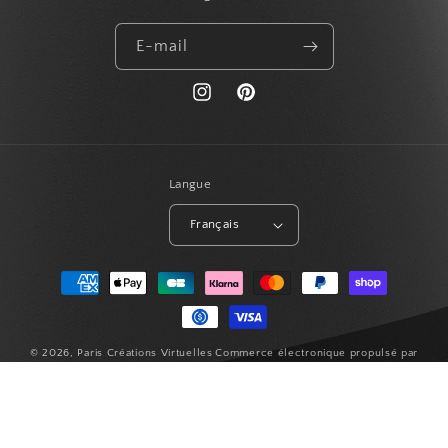
E-mail
https://www.instagram.com/paris_creat
Pinterest
Langue
Français
Moyens
de
paiement
© 2026,
Paris Créations Virtuelles
Commerce électronique propulsé par
Shopify
Politique de remboursement
Politique de confidentialité
Conditions d’utilisation
Politique d’expédition
Coordonnées
Conditions générales de vente
Mentions légales