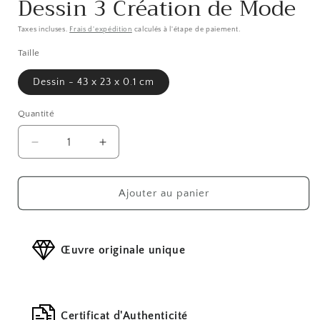
Dessin 3 Création de Mode
Taxes incluses.
Frais d'expédition
calculés à l'étape de paiement.
Taille
Dessin - 43 x 23 x 0.1 cm
Quantité
Réduire
Augmenter
la
la
quantité
quantité
de
de
Ajouter au panier
Dessin
Dessin
3
3
Création
Création
Œuvre originale unique
de
de
Mode
Mode
Certificat d'Authenticité