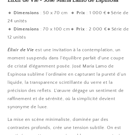
Élixir de Vie - José María Lamo de Espinosa
🔸
Dimensions
: 50 x 70 cm 🔸
Prix
: 1 000 €🔸Série de
24 unités
🔸
Dimensions
: 70 x 100 cm🔸
Prix
: 2 000 €🔸Série de
12 unités
Élixir de Vie
est une invitation à la contemplation, un
moment suspendu dans l'équilibre parfait d'une coupe
de cristal élégamment posée. José María Lamo de
Espinosa sublime l’ordinaire en capturant la pureté d’un
liquide, la transparence scintillante du verre et la
précision des reflets. L'œuvre dégage un sentiment de
raffinement et de sérénité, où la simplicité devient
synonyme de luxe.
La mise en scène minimaliste, dominée par des
contrastes profonds, crée une tension subtile. On est