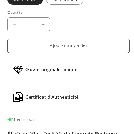
Quantité
Réduire
Augmenter
la
la
quantité
quantité
de
de
Ajouter au panier
Élixir
Élixir
de
de
Vie
Vie
Œuvre originale unique
Certificat d'Authenticité
11 en stock