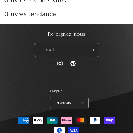
Œuvres les plus vues
Œuvres tendance
Rejoignez-nous
E-mail
https://www.instagram.com/paris_creat
Pinterest
Langue
Français
Moyens
de