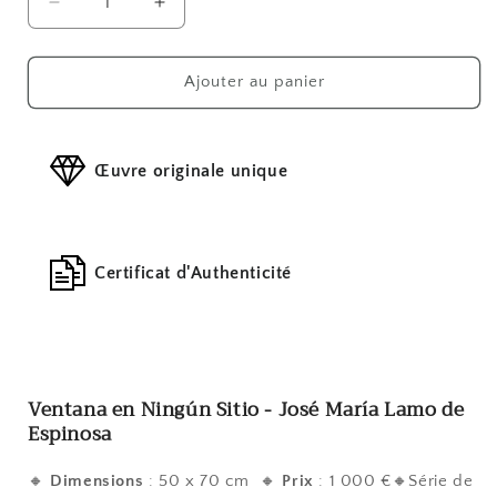
Réduire
Augmenter
la
la
quantité
quantité
de
de
Ajouter au panier
Ventana
Ventana
en
en
Ningún
Ningún
Œuvre originale unique
Sitio
Sitio
Certificat d'Authenticité
Ventana en Ningún Sitio - José María Lamo de
Espinosa
🔸
Dimensions
: 50 x 70 cm 🔸
Prix
: 1 000 €🔸Série de