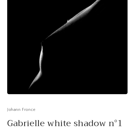
Ouvrir
le
média
1
Johann Fronce
dans
une
Gabrielle white shadow n°1
fenêtre
modale