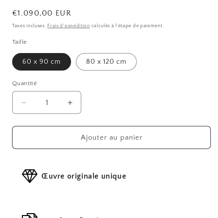
Prix
€1.090,00 EUR
habituel
Taxes incluses.
Frais d'expédition
calculés à l'étape de paiement.
Taille
60 x 90 cm
80 x 120 cm
Quantité
Réduire
Augmenter
la
la
quantité
quantité
de
de
Ajouter au panier
Gabrielle
Gabrielle
white
white
shadow
shadow
Œuvre originale unique
n°1
n°1