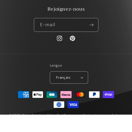
Rejoignez-nous
E-mail
https://www.instagram.com/paris_creat
Pinterest
Langue
Français
Moyens
de
paiement
© 2026,
Paris Créations Virtuelles
Commerce électronique propulsé par
Shopify
Politique de remboursement
Politique de confidentialité
Conditions d’utilisation
Politique d’expédition
Coordonnées