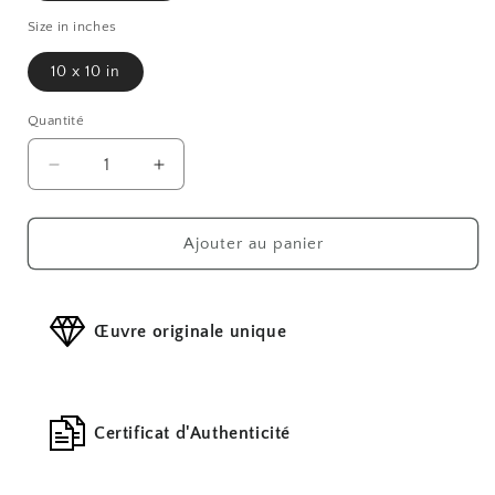
Size in inches
10 x 10 in
Quantité
Réduire
Augmenter
la
la
quantité
quantité
de
de
Ajouter au panier
Statue
Statue
de
de
la
la
Œuvre originale unique
dynastie
dynastie
Tang
Tang
n°2
n°2
Certificat d'Authenticité