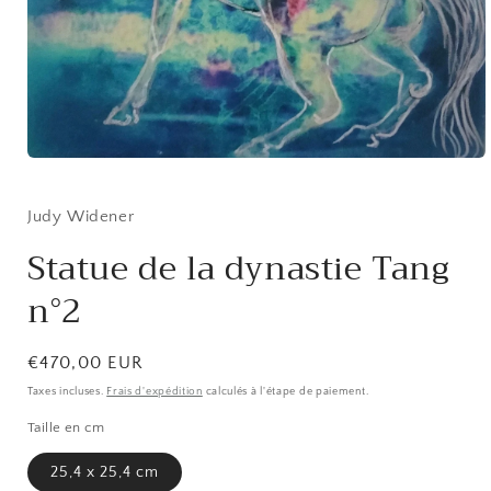
Ouvrir
le
média
1
Judy Widener
dans
une
Statue de la dynastie Tang
fenêtre
modale
n°2
Prix
€470,00 EUR
habituel
Taxes incluses.
Frais d'expédition
calculés à l'étape de paiement.
Taille en cm
25,4 x 25,4 cm