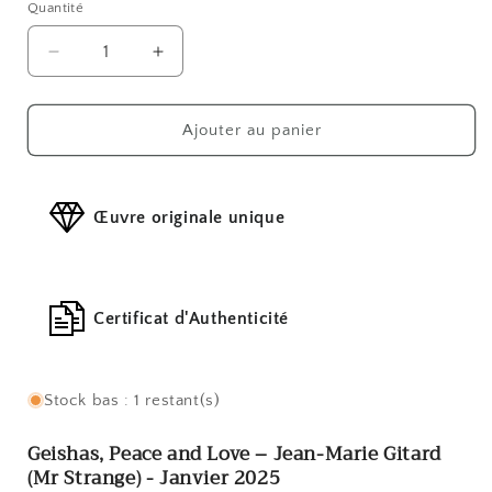
Quantité
Réduire
Augmenter
la
la
quantité
quantité
de
de
Ajouter au panier
Geishas,
Geishas,
Peace
Peace
and
and
Œuvre originale unique
Love
Love
Certificat d'Authenticité
Stock bas : 1 restant(s)
Geishas, Peace and Love – Jean-Marie Gitard
(Mr Strange) -
Janvier 2025