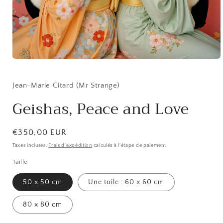
Ouvrir
le
média
1
Jean-Marie Gitard (Mr Strange)
dans
une
Geishas, Peace and Love
fenêtre
modale
Prix
€350,00 EUR
habituel
Taxes incluses.
Frais d'expédition
calculés à l'étape de paiement.
Taille
50 x 50 cm
Une toile : 60 x 60 cm
80 x 80 cm