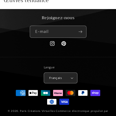
Œuvres tendance
Rejoignez-nous
E-mail
https://www.instagram.com/paris_creat
Pinterest
Langue
Français
Moyens
de
paiement
© 2026,
Paris Créations Virtuelles
Commerce électronique propulsé par