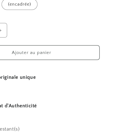
(encadrée)
Augmenter
la
quantité
de
Ajouter au panier
ExentriX
riginale unique
at d'Authenticité
restant(s)