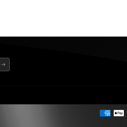
Moyens
de