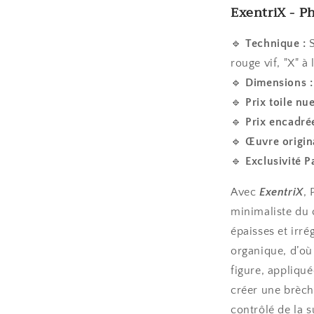
ExentriX
- Ph
🔹
Technique :
rouge vif, "X" à
🔹
Dimensions :
🔹
Prix toile nue
🔹
Prix encadr
🔹
Œuvre origin
🔹
Exclusivité P
Avec
ExentriX
, 
minimaliste du c
épaisses et irr
organique, d’où
figure, appliqu
créer une brèch
contrôlé de la s