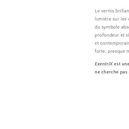
Le vernis brilla
lumière sur les 
du symbole abso
profondeur et s
et contemporain
forte, presque
ExentriX
est une
ne cherche pas 