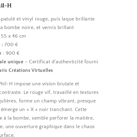
il-H
Spatulé et vinyl rouge, puis laque brillante
 la bombe noire, et vernis brillant
55
x 46 cm
 :
700 €
ée
: 900 €
ale unique
– Certificat d’authenticité fourni
aris Créations Virtuelles
Phil-H impose une vision brutale et
ontraste. Le rouge vif, travaillé en textures
égulières, forme un champ vibrant, presque
 émerge un « X » noir tranchant. Cette
ée à la bombe, semble perforer la matière,
e, une ouverture graphique dans le chaos
urface.