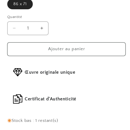
86 x 71
Quantité
Réduire
Augmenter
la
la
quantité
quantité
de
de
Ajouter au panier
La
La
girafe
girafe
à
à
Œuvre originale unique
pois
pois
Certificat d'Authenticité
Stock bas : 1 restant(s)