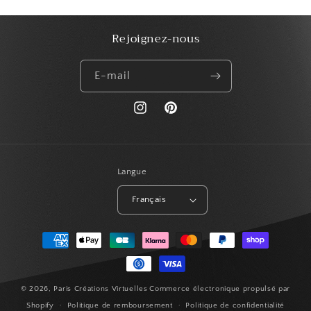
Rejoignez-nous
E-mail
https://www.instagram.com/paris_creat
Pinterest
Langue
Français
Moyens
de
paiement
© 2026,
Paris Créations Virtuelles
Commerce électronique propulsé par
Shopify
Politique de remboursement
Politique de confidentialité