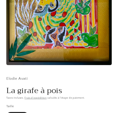
Ouvrir
le
média
1
Elodie Avati
dans
une
La girafe à pois
fenêtre
modale
Taxes incluses.
Frais d'expédition
calculés à l'étape de paiement.
Taille