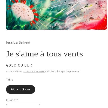
Ouvrir
le
média
1
Jessica Seivert
dans
une
Je s’aime à tous vents
fenêtre
modale
Prix
€850,00 EUR
habituel
Taxes incluses.
Frais d'expédition
calculés à l'étape de paiement.
Taille
60 x 60 cm
Quantité