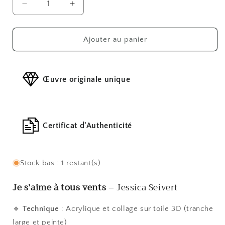
Réduire
Augmenter
la
la
quantité
quantité
de
de
Ajouter au panier
Je
Je
s’aime
s’aime
à
à
Œuvre originale unique
tous
tous
vents
vents
Certificat d'Authenticité
Stock bas : 1 restant(s)
Je s’aime à tous vents
– Jessica Seivert
🔹
Technique
: Acrylique et collage sur toile 3D (tranche
large et peinte)