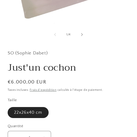
O
l
Ouvrir
le
média
de
1
/
4
1
dans
f
une
fenêtre
SO (Sophie Dabet)
modale
Just'un cochon
Prix
€6.000,00 EUR
habituel
Taxes incluses.
Frais d'expédition
calculés à l'étape de paiement.
Taille
22x26x40 cm
Quantité