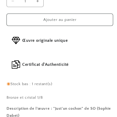
Réduire
Augmenter
la
la
quantité
quantité
de
de
Ajouter au panier
Just&#39;un
Just&#39;un
cochon
cochon
Œuvre originale unique
Certificat d'Authenticité
Stock bas : 1 restant(s)
Bronze et cristal 1/8
Description de l'œuvre : "Just'un cochon" de SO (Sophie
Dabet)