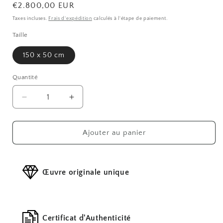
Prix
€2.800,00 EUR
habituel
Taxes incluses.
Frais d'expédition
calculés à l'étape de paiement.
Taille
150 x 50 cm
Quantité
Réduire
Augmenter
la
la
quantité
quantité
de
de
Ajouter au panier
Kanji
Kanji
Œuvre originale unique
Certificat d'Authenticité