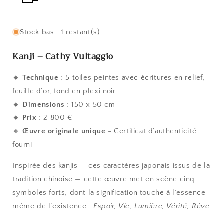
Stock bas : 1 restant(s)
Kanji
–
Cathy Vultaggio
🔸
Technique
: 5 toiles peintes avec écritures en relief,
feuille d’or, fond en plexi noir
🔸
Dimensions
: 150 x 50 cm
🔸
Prix
: 2 800 €
🔸
Œuvre originale unique
– Certificat d’authenticité
fourni
Inspirée des kanjis — ces caractères japonais issus de la
tradition chinoise — cette œuvre met en scène cinq
symboles forts, dont la signification touche à l’essence
même de l’existence :
Espoir, Vie, Lumière, Vérité, Rêve
.