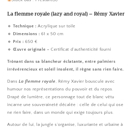
La flemme royale (lazy and royal) – Rémy Xavier
🔹
Technique :
Acrylique sur toile
🔹
Dimensions :
61 x 50 cm
🔹
Prix :
650 €
🔹
Œuvre originale –
Certificat d’authenticité fourni
Trônant dans sa blancheur éclatante, entre palmiers
irrévérencieux et soleil insolent, il règne sans rien faire.
Dans
La flemme royale
, Rémy Xavier bouscule avec
humour nos représentations du pouvoir et du repos.
Drapé de lumière, ce personnage tout de blanc vêtu
incarne une souveraineté décalée : celle de celui qui ose
ne rien faire, dans un monde qui exige toujours plus.
Autour de lui, la jungle s’organise, luxuriante et urbaine à