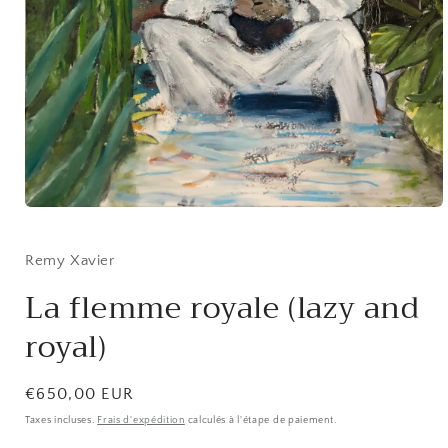
Ouvrir
le
média
1
Remy Xavier
dans
une
La flemme royale (lazy and
fenêtre
modale
royal)
Prix
€650,00 EUR
habituel
Taxes incluses.
Frais d'expédition
calculés à l'étape de paiement.