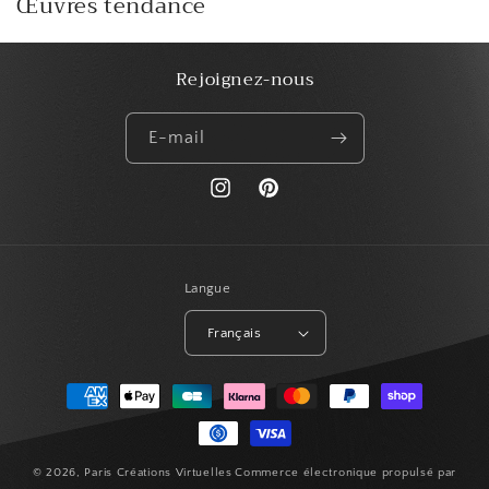
Œuvres tendance
Rejoignez-nous
E-mail
https://www.instagram.com/paris_creat
Pinterest
Langue
Français
Moyens
de
paiement
© 2026,
Paris Créations Virtuelles
Commerce électronique propulsé par