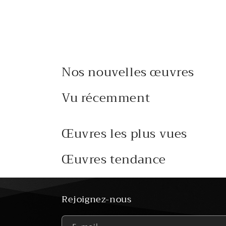
2
dans
une
fenêtre
modale
Nos nouvelles œuvres
Vu récemment
Œuvres les plus vues
Œuvres tendance
Rejoignez-nous