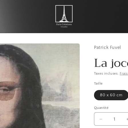
Patrick Fuvel
La jo
Taxes incluses.
Frai
Taille
80 x 60 cm
Quantité
Réduire
la