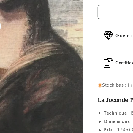
quantité
de
La
joconde
pop
Œuvre o
o
Certific
Stock bas : 1 
La Joconde P
🔸
Technique
: 
🔸
Dimensions
:
🔸
Prix
: 3 500 