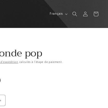
L
Connexion
Panier
Français
a
n
g
u
conde pop
e
s d'expédition
calculés à l'étape de paiement.
Augmenter
la