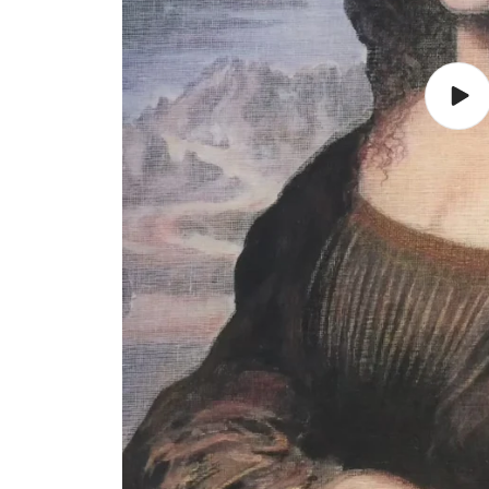
Lire
la
vidé