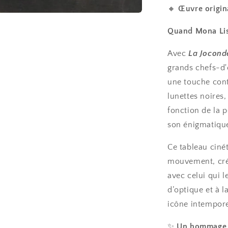
🔸
Œuvre origin
Quand Mona Lisa
Avec
La Jocond
grands chefs-d'œ
une touche cont
lunettes noires
fonction de la p
son énigmatique
Ce tableau cinét
mouvement, créa
avec celui qui 
d’optique et à l
icône intempor
✨
Un hommage vi