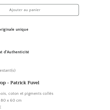
quantité
de
Ajouter au panier
La
joconde
pop
riginale unique
at d'Authenticité
restant(s)
op - Patrick Fuvel
Bois, coton et pigments collés
 80 x 60 cm
€