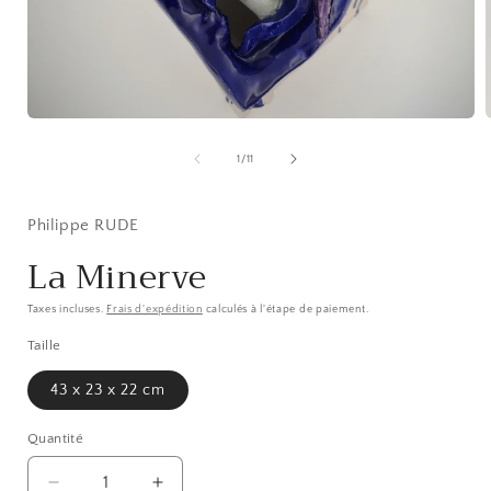
Ouvrir
O
le
l
média
de
1
/
11
1
dans
une
fenêtre
Philippe RUDE
f
modale
La Minerve
Taxes incluses.
Frais d'expédition
calculés à l'étape de paiement.
Taille
43 x 23 x 22 cm
Quantité