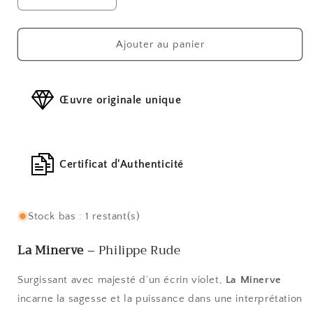
Réduire
Augmenter
la
la
quantité
quantité
de
de
Ajouter au panier
La
La
Minerve
Minerve
Œuvre originale unique
Certificat d'Authenticité
Stock bas : 1 restant(s)
La Minerve
– Philippe Rude
Surgissant avec majesté d’un écrin violet,
La Minerve
incarne la sagesse et la puissance dans une interprétation