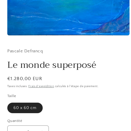
Ouvrir
le
média
1
Pascale Defrancq
dans
une
Le monde superposé
fenêtre
modale
Prix
€1.280,00 EUR
habituel
Taxes incluses.
Frais d'expédition
calculés à l'étape de paiement.
Taille
60 x 60 cm
Quantité