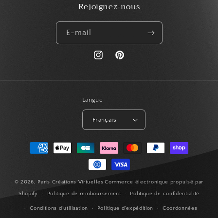
Rejoignez-nous
E-mail
https://www.instagram.com/paris_creat
Pinterest
Langue
Français
Moyens
de
paiement
© 2026,
Paris Créations Virtuelles
Commerce électronique propulsé par
Shopify
Politique de remboursement
Politique de confidentialité
Conditions d’utilisation
Politique d’expédition
Coordonnées