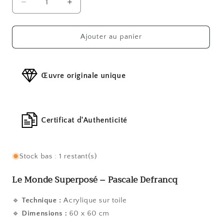
Réduire
Augmenter
la
la
quantité
quantité
de
de
Ajouter au panier
Le
Le
monde
monde
superposé
superposé
Œuvre originale unique
Certificat d'Authenticité
Stock bas : 1 restant(s)
Le Monde Superposé –
Pascale Defrancq
🔹
Technique :
Acrylique sur toile
🔹
Dimensions :
60 x 60 cm