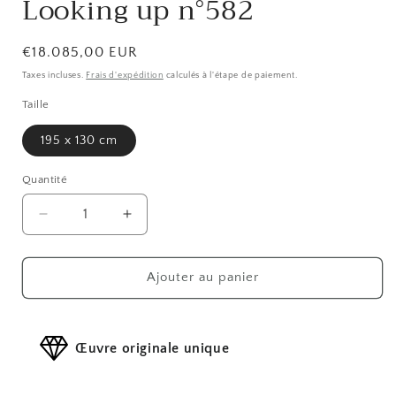
Looking up n°582
Prix
€18.085,00 EUR
habituel
Taxes incluses.
Frais d'expédition
calculés à l'étape de paiement.
Taille
195 x 130 cm
Quantité
Réduire
Augmenter
la
la
quantité
quantité
de
de
Ajouter au panier
Looking
Looking
up
up
n°582
n°582
Œuvre originale unique