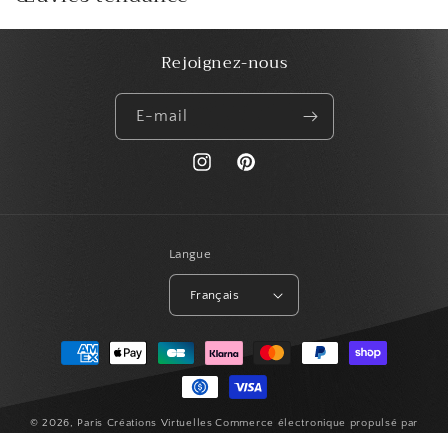
Rejoignez-nous
E-mail
https://www.instagram.com/paris_creat
Pinterest
Langue
Français
Moyens
de
paiement
© 2026,
Paris Créations Virtuelles
Commerce électronique propulsé par
Shopify
Politique de remboursement
Politique de confidentialité