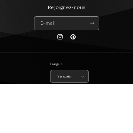
Rejoignez-nous
E-mail
https://www.instagram.com/paris_creat
Pinterest
Langue
Français
Moyens
de
paiement
© 2026,
Paris Créations Virtuelles
Commerce électronique propulsé par
Shopify
Politique de remboursement
Politique de confidentialité
Conditions d’utilisation
Politique d’expédition
Coordonnées