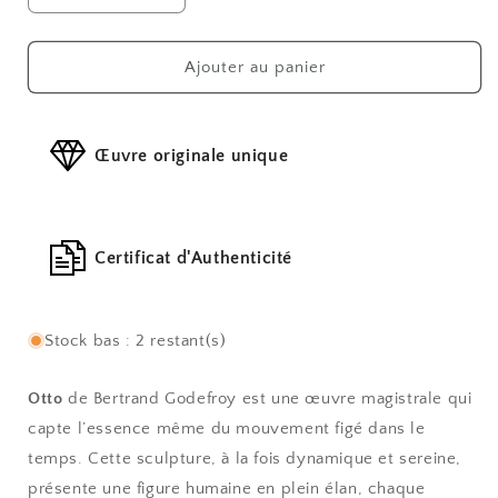
la
la
quantité
quantité
de
de
Ajouter au panier
Otto
Otto
Œuvre originale unique
Certificat d'Authenticité
Stock bas : 2 restant(s)
Otto
de Bertrand Godefroy est une œuvre magistrale qui
capte l’essence même du mouvement figé dans le
temps. Cette sculpture, à la fois dynamique et sereine,
présente une figure humaine en plein élan, chaque