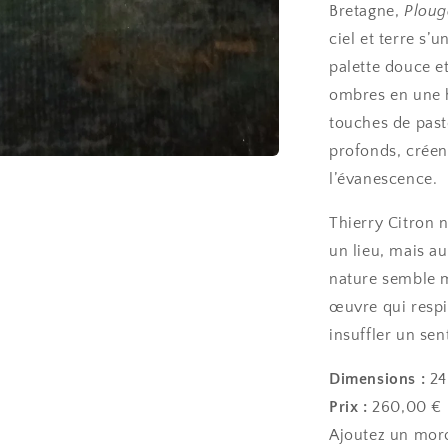
Bretagne,
Plou
ciel et terre s’
palette douce et
ombres en une h
touches de past
profonds, créen
l’évanescence.
Thierry Citron 
un lieu, mais a
nature semble m
œuvre qui respir
insuffler un sen
Dimensions :
24
Prix :
260,00 €
Ajoutez un morc