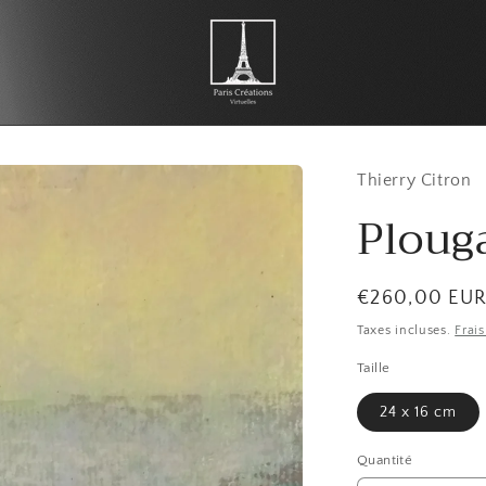
Thierry Citron
Ploug
Prix
€260,00 EU
habituel
Taxes incluses.
Frai
Taille
24 x 16 cm
Quantité