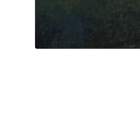
Ouvrir
le
média
1
dans
une
fenêtre
modale