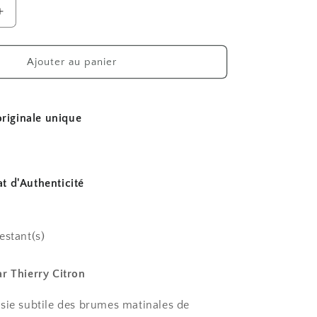
Augmenter
la
quantité
de
Ajouter au panier
Plougasnou
riginale unique
at d'Authenticité
restant(s)
r Thierry Citron
sie subtile des brumes matinales de