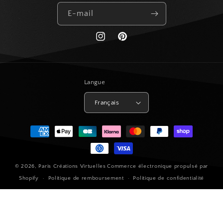
E-mail
https://www.instagram.com/paris_creat
Pinterest
Langue
Français
Moyens
de
paiement
© 2026,
Paris Créations Virtuelles
Commerce électronique propulsé par
Shopify
Politique de remboursement
Politique de confidentialité
Conditions d’utilisation
Politique d’expédition
Coordonnées
Conditions générales de vente
Mentions légales