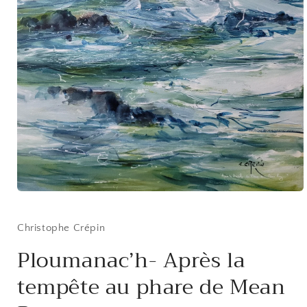
Ouvrir
le
média
1
Christophe Crépin
dans
une
Ploumanac’h- Après la
fenêtre
modale
tempête au phare de Mean