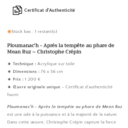
de
de
Mean
Mean
Certificat d'Authenticité
Ruz
Ruz
Stock bas : 1 restant(s)
Ploumanac’h - Après la tempête au phare de
Mean Ruz
– Christophe Crépin
🔹
Technique
:
Acrylique sur toile
🔹
Dimensions
:
76 x 56 cm
🔹
Prix :
1 200 €
🔹
Œuvre originale unique
– Certificat d’authenticité
fourni
Ploumanac’h - Après la tempête au phare de Mean Ruz
est une ode à la puissance et à la majesté de la nature.
Dans cette œuvre, Christophe Crépin capture la force