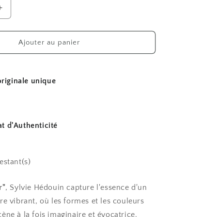
Augmenter
la
quantité
de
Ajouter au panier
Port
Alger
riginale unique
at d'Authenticité
restant(s)
r"
, Sylvie Hédouin capture l'essence d'un
re vibrant, où les formes et les couleurs
ène à la fois imaginaire et évocatrice.