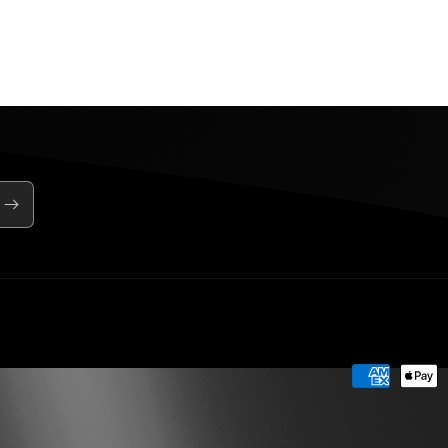
Moyens
de
paiement