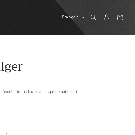
L
Connexion
Panier
Français
a
n
g
u
lger
e
s d'expédition
calculés à l'étape de paiement.