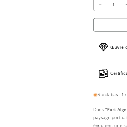
Réduire
la
quantité
de
Port
Alger
Œuvre o
Certific
Stock bas : 1 
Dans
"Port Alge
paysage portuai
évoquent une sc