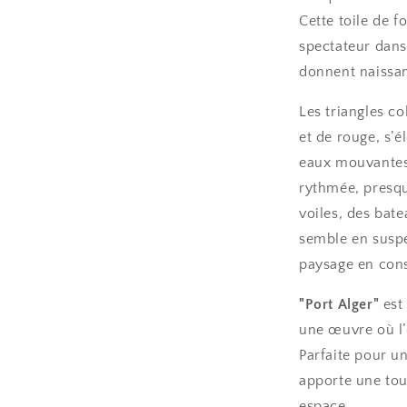
Cette toile de f
spectateur dans 
donnent naissan
Les triangles co
et de rouge, s’é
eaux mouvantes 
rythmée, presq
voiles, des bate
semble en suspe
paysage en cons
"Port Alger"
est 
une œuvre où l’
Parfaite pour u
apporte une tou
espace.