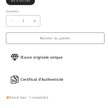
65 x 50 cm
Quantité
Réduire
Augmenter
la
la
quantité
quantité
de
de
Ajouter au panier
Portée
Portée
Œuvre originale unique
Certificat d'Authenticité
Stock bas : 1 restant(s)