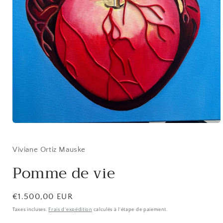
Ouvrir
le
média
1
Viviane Ortiz Mauske
dans
une
Pomme de vie
fenêtre
modale
Prix
€1.500,00 EUR
habituel
Taxes incluses.
Frais d'expédition
calculés à l'étape de paiement.