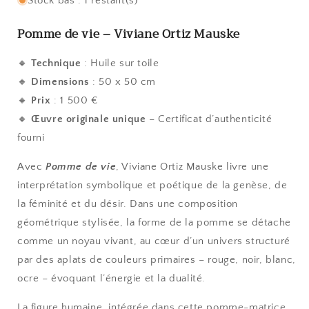
Stock bas : 1 restant(s)
Pomme de vie – Viviane Ortiz Mauske
🔸
Technique
: Huile sur toile
🔸
Dimensions
: 50 x 50 cm
🔸
Prix
: 1 500 €
🔸
Œuvre originale unique
– Certificat d’authenticité
fourni
Avec
Pomme de vie
, Viviane Ortiz Mauske livre une
interprétation symbolique et poétique de la genèse, de
la féminité et du désir. Dans une composition
géométrique stylisée, la forme de la pomme se détache
comme un noyau vivant, au cœur d’un univers structuré
par des aplats de couleurs primaires – rouge, noir, blanc,
ocre – évoquant l’énergie et la dualité.
La figure humaine, intégrée dans cette pomme-matrice,