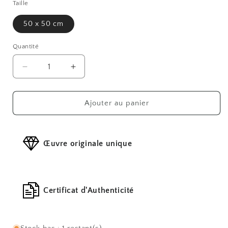
Taille
50 x 50 cm
Quantité
Réduire
Augmenter
la
la
quantité
quantité
de
de
Ajouter au panier
Pomme
Pomme
de
de
vie
vie
Œuvre originale unique
Certificat d'Authenticité