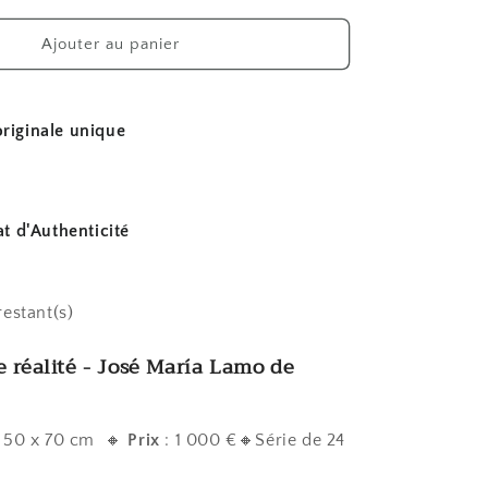
quantité
de
Ajouter au panier
Réflexe
d&#39;une
réalité
riginale unique
at d'Authenticité
restant(s)
e réalité - José María Lamo de
 50 x 70 cm 🔸
Prix
: 1 000 €🔸Série de 24