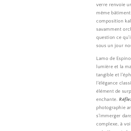
verre renvoie u
même bâtiment, 
composition kal
savamment orche
question ce qu'i
sous un jour n
Lamo de Espinos
lumière et la ma
tangible et l'é
l'élégance class
élément de surpr
enchante.
Réfle
photographie arc
s’immerger dans
complexe, à voir