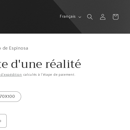
L
Connexion
Panier
Français
a
n
g
u
o de Espinosa
e d'une réalité
e
s d'expédition
calculés à l'étape de paiement.
70X100
Augmenter
la