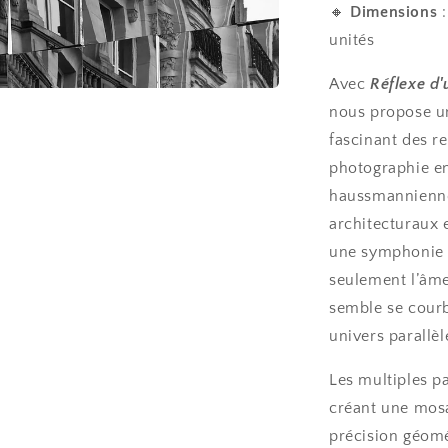
🔸
Dimensions
:
unités
Avec
Réflexe d'
nous propose un
fascinant des re
photographie en
haussmanniennes
architecturaux 
une symphonie d
seulement l’âme 
semble se courbe
univers parallèl
Les multiples p
créant une mosa
précision géomé