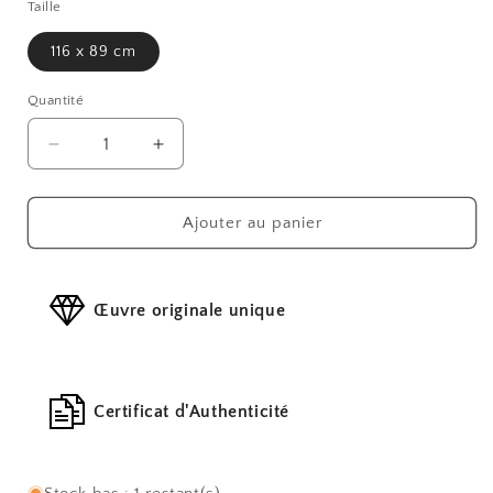
Taille
116 x 89 cm
Quantité
Réduire
Augmenter
la
la
quantité
quantité
de
de
Ajouter au panier
Requiem
Requiem
pour
pour
une
une
Œuvre originale unique
couleur
couleur
Certificat d'Authenticité