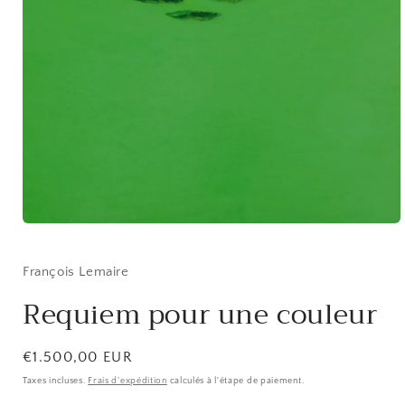
Ouvrir
le
média
1
François Lemaire
dans
une
Requiem pour une couleur
fenêtre
modale
Prix
€1.500,00 EUR
habituel
Taxes incluses.
Frais d'expédition
calculés à l'étape de paiement.