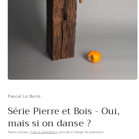
Ouvrir
le
média
1
Pascal Le Berre
dans
une
Série Pierre et Bois - Oui,
fenêtre
modale
mais si on danse ?
Taxes incluses.
Frais d'expédition
calculés à l'étape de paiement.