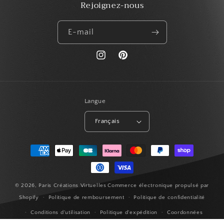
Rejoignez-nous
E-mail
https://www.instagram.com/paris_creat
Pinterest
Langue
Français
Moyens
de
paiement
© 2026,
Paris Créations Virtuelles
Commerce électronique propulsé par
Shopify
Politique de remboursement
Politique de confidentialité
Conditions d’utilisation
Politique d’expédition
Coordonnées