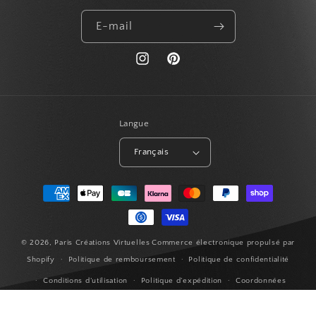
E-mail
https://www.instagram.com/paris_creat
Pinterest
Langue
Français
Moyens
de
paiement
© 2026,
Paris Créations Virtuelles
Commerce électronique propulsé par
Shopify
Politique de remboursement
Politique de confidentialité
Conditions d’utilisation
Politique d’expédition
Coordonnées
Conditions générales de vente
Mentions légales