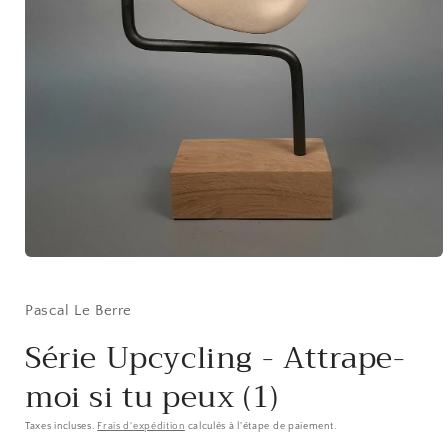
Ouvrir
le
média
1
Pascal Le Berre
dans
une
Série Upcycling - Attrape-
fenêtre
modale
moi si tu peux (1)
Taxes incluses.
Frais d'expédition
calculés à l'étape de paiement.