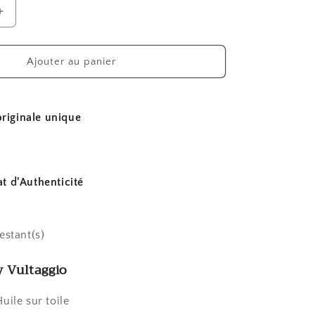
Augmenter
la
quantité
de
Ajouter au panier
Tibet
riginale unique
at d'Authenticité
restant(s)
 Vultaggio
Huile sur toile