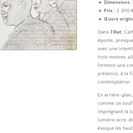
🔸
Dimensions
:
🔸
Prix
: 2 200 
🔸
Œuvre origin
Dans
Tibet
, Cat
épurée, presque
avec une intenti
r
trois moines, a
a
forment une com
présence, à la fo
e
contemplation.
le
En arrière-plan,
comme un souffl
imprégnant la to
lumière ocre, di
évoque les haut