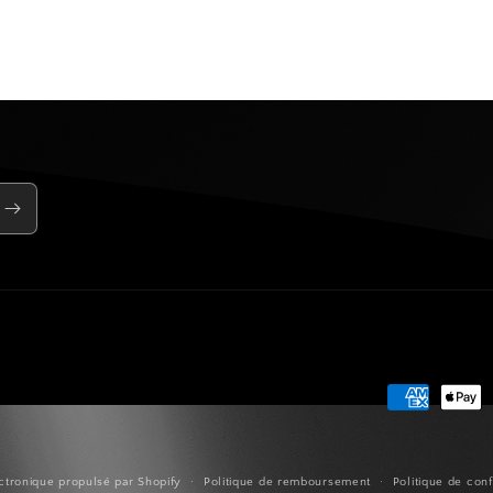
Moyens
de
paiement
tronique propulsé par Shopify
Politique de remboursement
Politique de conf