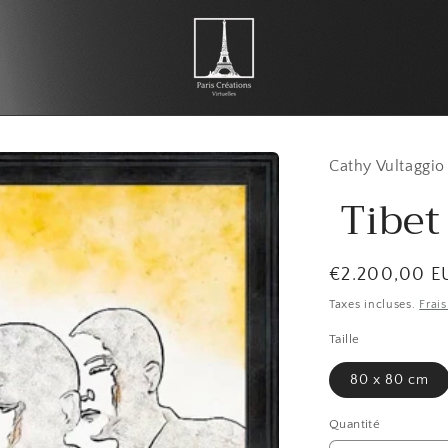
Cathy Vultaggio
Tibet
Prix
€2.200,00 E
habituel
Taxes incluses.
Frai
Taille
80 x 80 cm
Quantité